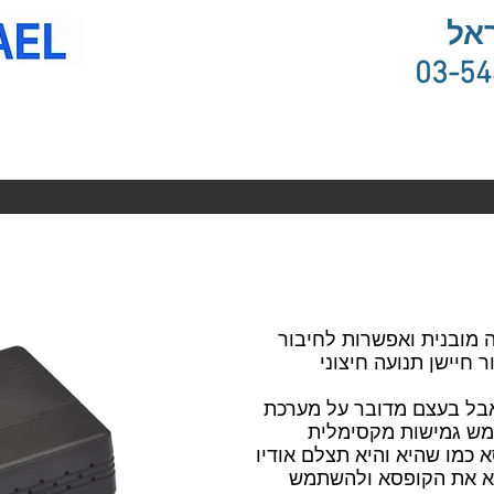
אל
03-5
FULL  על מצלמה מובנית ואפשרות לחיבור
 חיישן תנועה חיצוני
בל בעצם מדובר על מערכת
ש גמישות מקסימלית
 כמו שהיא והיא תצלם אודיו
FULL H או להחביא את הקופסא ולהשתמש