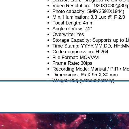
Video Resolution: 1920X1080@30
Photo capacity: 5MP(2592X1944)
Min. Illumination: 3.3 Lux @ F 2.0
Focal Length: 4mm
Angle of View: 74°
Overwrite: Yes
Storage Capacity: Supports up to
Time Stamp: YYYY.MM.DD, HH:M
Code compression: H.264
File Format: MOV/AVI
Frame Rate: 30fps
Recording Mode: Manual / PIR / Mo
Dimensions: 65 X 95 X 30 mm
Weight: 95g (without battery)