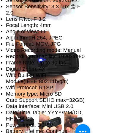
Sensor Resolution: 2592x1944
Sensor Sensitivity: 3.3 Lux @ F
2.0
Lens F/No: F 3.2
Focal Length: 4mm
Angle of view: 66°
Algorithm: H.264, JPEG
File Format: MOV, JPG
Video Recording mode: Manual
Recording Capability: 1920x1080
Frame Rate: Up to 30 fps
Digital Zoom: 4X
Wifi: Built-in WiFi
Module(IEEE 802.11b/g/n)
Wifi Protocol: RTSP
Memory type: Micro SD
Card Support SDHC max=32GB)
Data interface: Mini USB 2.0
Date/Time Table: YYYY/MM/DD,
HH:MM:SS
Power Input: DC 5V
Battery Lifetime: Continue