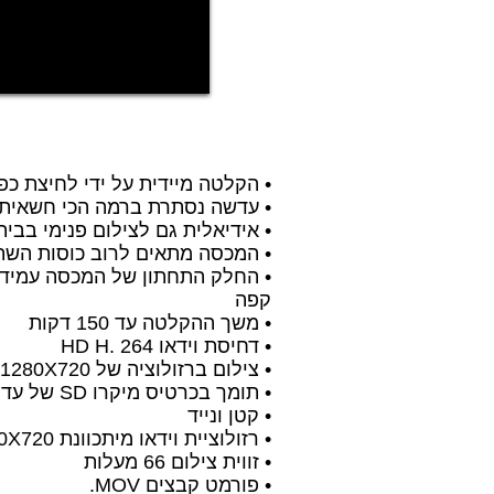
מפרט
טכני
• הקלטה מיידית על ידי לחיצת כ
• עדשה נסתרת ברמה הכי חשאית
• אידיאלית גם לצילום פנימי בבי
• המכסה מתאים לרוב כוסות השת
• החלק התחתון של המכסה עמיד ב
קפה
• משך ההקלטה עד 150 דקות
• דחיסת וידאו HD H. 264
• צילום ברזולוציה של 1280X720 ב30 פריימים לשנייה
• תומך בכרטיס מיקרו SD של עד 16 GB
• קטן ונייד
• רזולוציית וידאו מיתכוונת 640X480 ,1280X720
• זווית צילום 66 מעלות
• פורמט קבצים MOV.