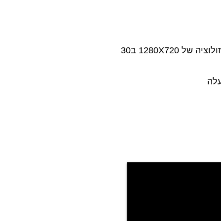
הפעלת המצלמה קלה ופשוטה, לחיצה על כפתור אחד והמערכת מצלמת וידאו HD עם קול ברזולוציה של 1280X720 ב30