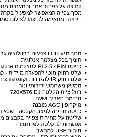
אפשרות לחיבור כל מצלמה אנלוגית
לחיצה על כפתור אחד והמערכת מתח
מסך צפייה המאפשר למפעיל בקרה ע
היחידה מתאימה לביצוע לצילום סמוי
מסך מגע LCD צבעוני ברזולוציה גבוהה בגודל "3
תומך בכל מצלמה אנלוגית
כניסת PL2.5 4PIN למצלמות אנלוגיות נסתרות של LAWMATE
שלט רחוק חוטי להפעלה מיידית - כ
שלט רחוק IR להגדרות וקונפיגורציה באמצעות תפריטים ע"ג המסך
ממשק משתמש ידידותי ונוח
רזולוציית הקלטה 720X576 D1
חתימת תאריך ושעה
מיקרופון AGC מובנה
כניסה מהירה למצב הקלטה - שלא ת
שליטה על מהירות צפייה בקבצים מ
אפשרות להקלטה לפי תנועה
חיבור USB למחשב