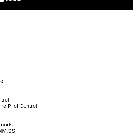
le
trol
e Pilot Control
econds
:MM:SS